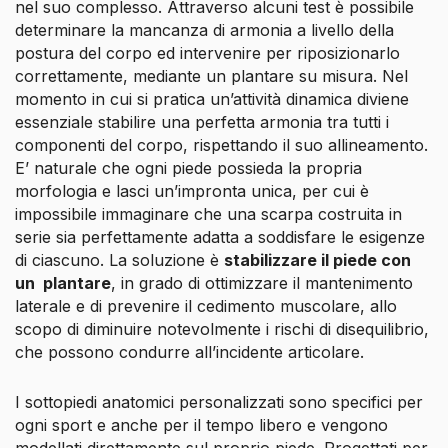
nel suo complesso. Attraverso alcuni test è possibile
determinare la mancanza di armonia a livello della
postura del corpo ed intervenire per riposizionarlo
correttamente, mediante un plantare su misura.
Nel
momento in cui si pratica unʼattività dinamica diviene
essenziale stabilire una perfetta armonia tra tutti i
componenti del corpo, rispettando il suo allineamento.
E’ naturale che ogni piede possieda la propria
morfologia e lasci unʼimpronta unica, per cui è
impossibile immaginare che una scarpa costruita in
serie sia perfettamente adatta a soddisfare le esigenze
di ciascuno. La soluzione è
stabilizzare il piede con
un plantare
, in grado di ottimizzare il mantenimento
laterale e di prevenire il cedimento muscolare, allo
scopo di diminuire notevolmente i rischi di disequilibrio,
che possono condurre all’incidente articolare.
I sottopiedi anatomici personalizzati sono specifici per
ogni sport e anche per il tempo libero e vengono
modellati direttamente sul proprio piede. Progettati per