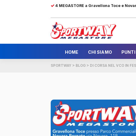
4 MEGASTORE a Gravellona Toce e Nova
HOME
CHI SIAMO
PUNTI
SPORTWAY
>
BLOG
>
DI CORSA NEL VCO IN FE