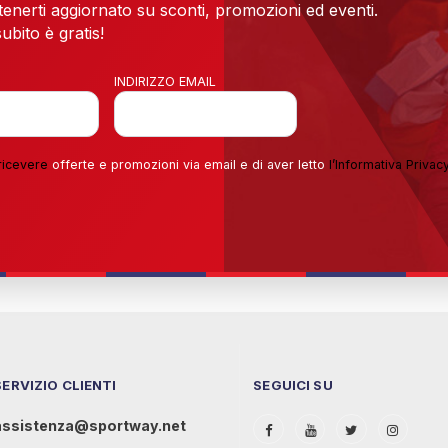
 tenerti aggiornato su sconti, promozioni ed eventi.
ubito è gratis!
INDIRIZZO EMAIL
ricevere
offerte e promozioni via email e di aver letto
l’
Informativa Privac
SERVIZIO CLIENTI
SEGUICI SU
assistenza@sportway.net