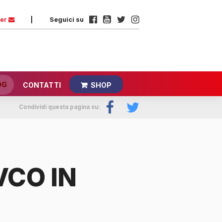
ter
|
Seguici su
OG
CONTATTI
SHOP
Condividi questa pagina su:
VCO IN