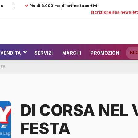
ra
|
Più di 8.000 mq di articoli sportivi
Iscrizione alla newslet
BL
 VENDITA
SERVIZI
MARCHI
PROMOZIONI
STA
DI CORSA NEL 
FESTA