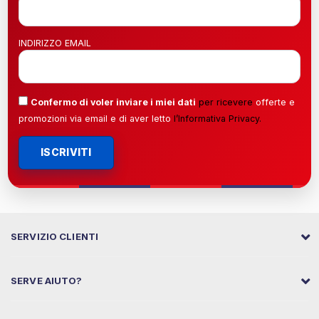
INDIRIZZO EMAIL
Confermo di voler inviare i miei dati
per ricevere
offerte e
promozioni via email e di aver letto
l’
Informativa Privacy
.
ISCRIVITI
SERVIZIO CLIENTI
SERVE AIUTO?