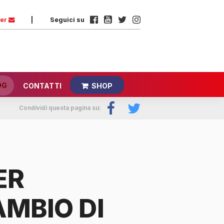
ter
|
Seguici su
OG
CONTATTI
SHOP
Condividi questa pagina su:
ER
AMBIO DI