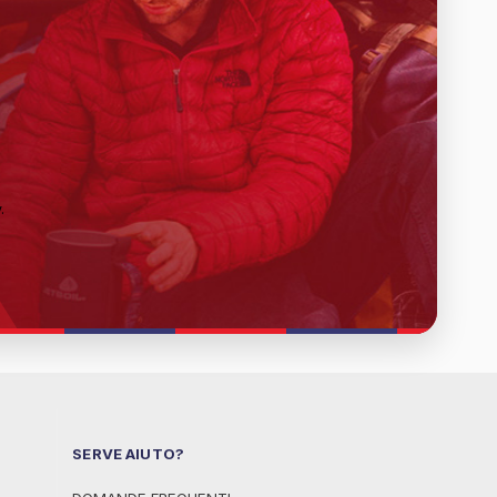
y
.
SERVE AIUTO?