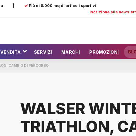
ra
|
Più di 8.000 mq di articoli sportivi
Iscrizione alla newslet
BL
 VENDITA
SERVIZI
MARCHI
PROMOZIONI
LON, CAMBIO DI PERCORSO
WALSER WINT
TRIATHLON, C