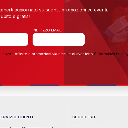
 tenerti aggiornato su sconti, promozioni ed eventi.
ubito è gratis!
INDIRIZZO EMAIL
ricevere
offerte e promozioni via email e di aver letto
l’
Informativa Privac
SERVIZIO CLIENTI
SEGUICI SU