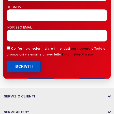
COGNOME
INDIRIZZO EMAIL
Confermo di voler inviare i miei dati
per ricevere
offerte e
promozioni via email e di aver letto
l’
Informativa Privacy
.
ISCRIVITI
SERVIZIO CLIENTI
SERVE AIUTO?