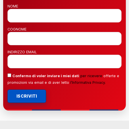
NOME
COGNOME
INDIRIZZO EMAIL
Confermo di voler inviare i miei dati
per ricevere
offerte e
promozioni via email e di aver letto
l’
Informativa Privacy
.
ISCRIVITI