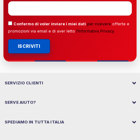
Confermo di voler inviare i miei dati
per ricevere
offerte e
promozioni via email e di aver letto
l’
Informativa Privacy
.
ISCRIVITI
SERVIZIO CLIENTI
SERVE AIUTO?
SPEDIAMO IN TUTTA ITALIA