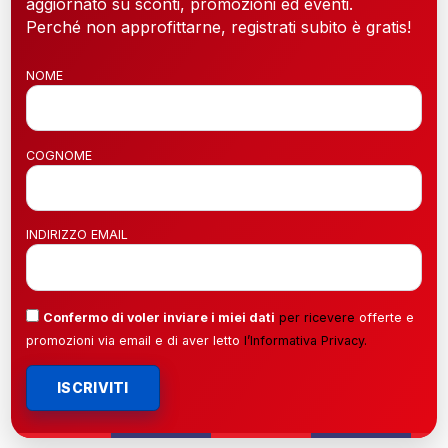
aggiornato su sconti, promozioni ed eventi.
Perché non approfittarne, registrati subito è gratis!
NOME
COGNOME
INDIRIZZO EMAIL
Confermo di voler inviare i miei dati
per ricevere
offerte e
promozioni via email e di aver letto
l’
Informativa Privacy
.
ISCRIVITI