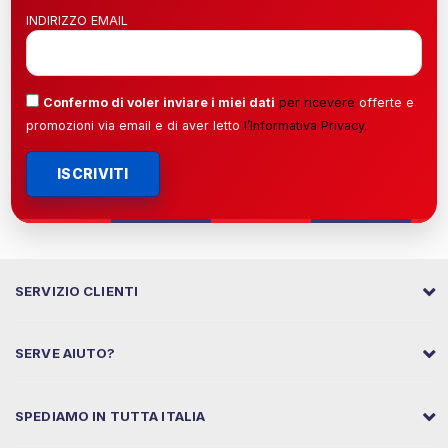
INDIRIZZO EMAIL
Confermo di voler inviare i miei dati
per ricevere
offerte e
promozioni via email e di aver letto
l’
Informativa Privacy
.
ISCRIVITI
SERVIZIO CLIENTI
SERVE AIUTO?
SPEDIAMO IN TUTTA ITALIA