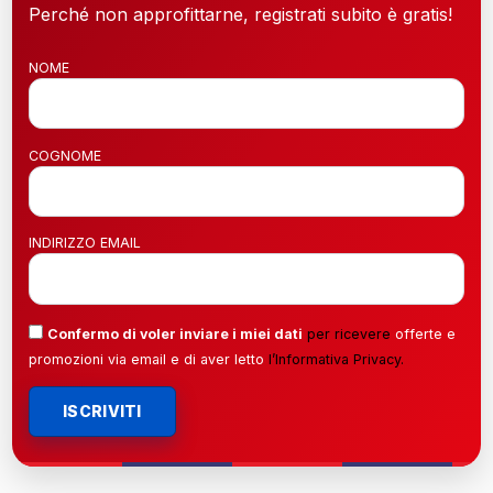
Perché non approfittarne, registrati subito è gratis!
NOME
COGNOME
INDIRIZZO EMAIL
Confermo di voler inviare i miei dati
per ricevere
offerte e
promozioni via email e di aver letto
l’
Informativa Privacy
.
ISCRIVITI