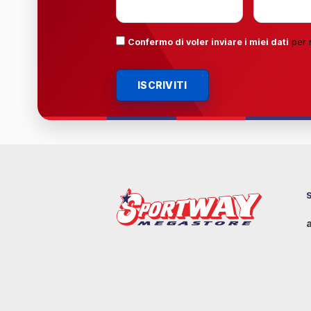
Confermo di voler inviare i miei dati
per 
ISCRIVITI