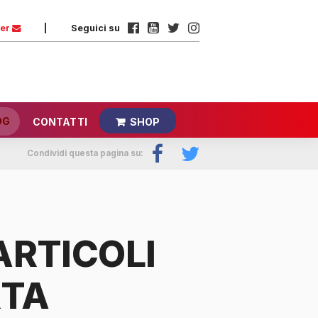
ter
|
Seguici su
OG
CONTATTI
SHOP
Condividi questa pagina su:
RTICOLI
RTA