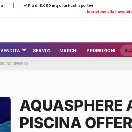
ra
|
Più di 8.000 mq di articoli sportivi
Iscrizione alla newslet
BL
 VENDITA
SERVIZI
MARCHI
PROMOZIONI
ISCINA OFFERTA
AQUASPHERE A
PISCINA OFFE