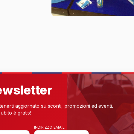
newsletter
 tenerti aggiornato su sconti, promozioni ed eventi.
ubito è gratis!
INDIRIZZO EMAIL