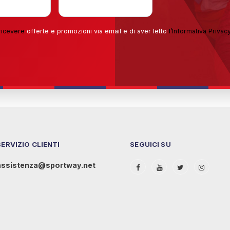
ricevere
offerte e promozioni via email e di aver letto
l’
Informativa Privac
SERVIZIO CLIENTI
SEGUICI SU
assistenza@sportway.net