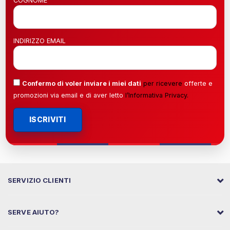
COGNOME
INDIRIZZO EMAIL
Confermo di voler inviare i miei dati
per ricevere
offerte e
promozioni via email e di aver letto
l’
Informativa Privacy
.
ISCRIVITI
SERVIZIO CLIENTI
SERVE AIUTO?