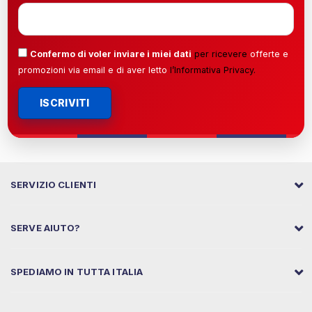
Confermo di voler inviare i miei dati
per ricevere
offerte e
promozioni via email e di aver letto
l’
Informativa Privacy
.
ISCRIVITI
SERVIZIO CLIENTI
SERVE AIUTO?
SPEDIAMO IN TUTTA ITALIA