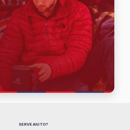
y
.
SERVE AIUTO?