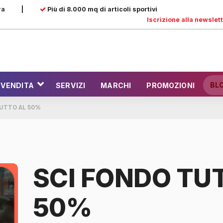
ra
|
Più di 8.000 mq di articoli sportivi
Iscrizione alla newslet
BL
 VENDITA
SERVIZI
MARCHI
PROMOZIONI
TUTTO AL 50%
SCI FONDO TU
50%