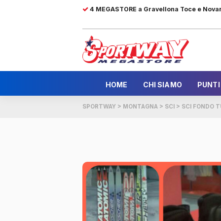
4 MEGASTORE a Gravellona Toce e Nova
HOME
CHI SIAMO
PUNTI
SPORTWAY
>
MONTAGNA
>
SCI
>
SCI FONDO 