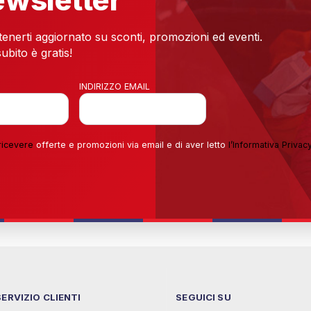
newsletter
 tenerti aggiornato su sconti, promozioni ed eventi.
ubito è gratis!
INDIRIZZO EMAIL
ricevere
offerte e promozioni via email e di aver letto
l’
Informativa Privac
SERVIZIO CLIENTI
SEGUICI SU