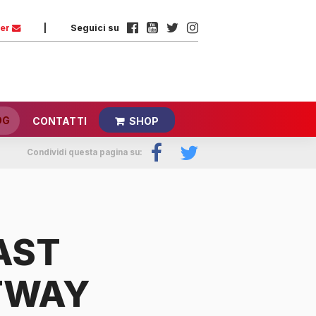
ter
|
Seguici su
OG
CONTATTI
SHOP
Condividi questa pagina su:
AST
TWAY