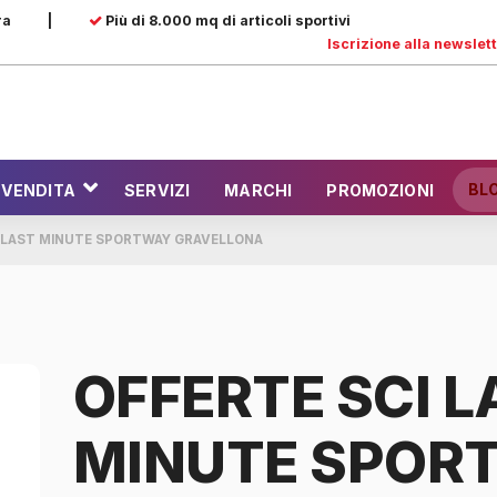
ra
|
Più di 8.000 mq di articoli sportivi
Iscrizione alla newslet
BL
 VENDITA
SERVIZI
MARCHI
PROMOZIONI
I LAST MINUTE SPORTWAY GRAVELLONA
OFFERTE SCI L
MINUTE SPOR