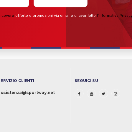
ricevere
offerte e promozioni via email e di aver letto
l’
Informativa Privac
SERVIZIO CLIENTI
SEGUICI SU
assistenza@sportway.net