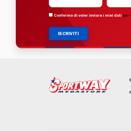
Confermo di voler inviare i miei dati
per 
ISCRIVITI