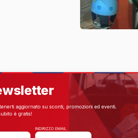
newsletter
 tenerti aggiornato su sconti, promozioni ed eventi.
ubito è gratis!
INDIRIZZO EMAIL