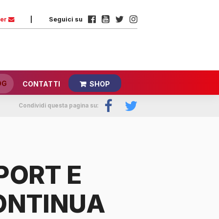
ter
|
Seguici su
OG
CONTATTI
SHOP
Condividi questa pagina su:
PORT E
ONTINUA