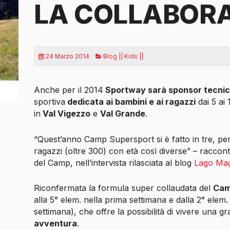
LA COLLABOR
24 Marzo 2014
Blog || Kids ||
Anche per il 2014
Sportway sarà sponsor tecni
sportiva
dedicata ai bambini e ai ragazzi
dai 5 ai 
in
Val Vigezzo
e
Val Grande
.
“Quest’anno Camp Supersport si è fatto in tre, pe
ragazzi (oltre 300) con età così diverse” – raccon
del Camp, nell’intervista rilasciata al blog
Lago Mag
Riconfermata la formula super collaudata del
Cam
alla 5° elem. nella prima settimana e dalla 2° elem
settimana), che offre la possibilità di vivere una 
avventura
.