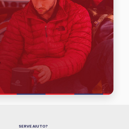
y
.
SERVE AIUTO?