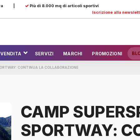
ra
|
Più di 8.000 mq di articoli sportivi
Iscrizione alla newslet
BL
 VENDITA
SERVIZI
MARCHI
PROMOZIONI
ORTWAY: CONTINUA LA COLLABORAZIONE
CAMP SUPERS
SPORTWAY: C