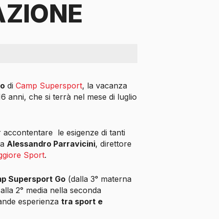
AZIONE
co
di
Camp Supersport
, la vacanza
16 anni, che si terrà nel mese di luglio
r accontentare
le esigenze di tanti
ta
Alessandro Parravicini
, direttore
giore Sport
.
p Supersport Go
(dalla 3° materna
. alla 2° media nella seconda
grande esperienza
tra sport e