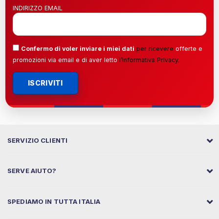
INDIRIZZO EMAIL
Confermo di voler inviare i miei dati
per ricevere
offerte e
promozioni via email e di aver letto
l’
Informativa Privacy
.
ISCRIVITI
SERVIZIO CLIENTI
SERVE AIUTO?
SPEDIAMO IN TUTTA ITALIA