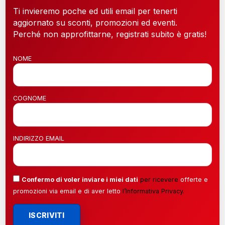
Ti invieremo poche ed utili email per tenerti
aggiornato su sconti, promozioni ed eventi.
Perché non approfittarne, registrati subito è gratis!
NOME
COGNOME
INDIRIZZO EMAIL
Confermo di voler inviare i miei dati
per ricevere
offerte e
promozioni via email e di aver letto
l’
Informativa Privacy
.
ISCRIVITI