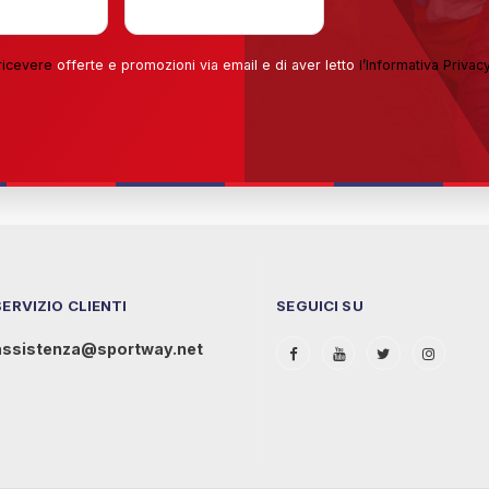
ricevere
offerte e promozioni via email e di aver letto
l’
Informativa Privac
SERVIZIO CLIENTI
SEGUICI SU
assistenza@sportway.net