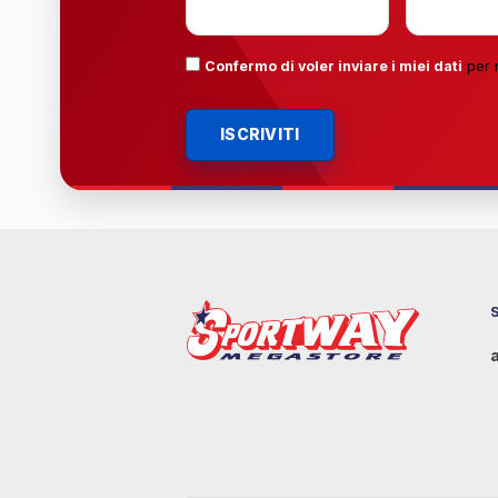
Confermo di voler inviare i miei dati
per 
ISCRIVITI