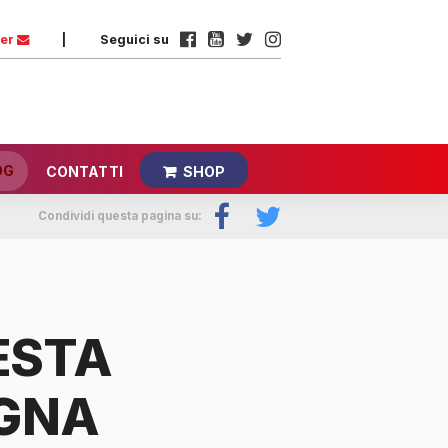
ter
|
Seguici su
OG
CONTATTI
SHOP
Condividi questa pagina su:
ESTA
GNA