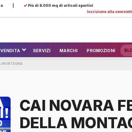
ra
|
Più di 8.000 mq di articoli sportivi
Iscrizione alla newslet
BL
 VENDITA
SERVIZI
MARCHI
PROMOZIONI
LA MONTAGNA
CAI NOVARA F
DELLA MONTA