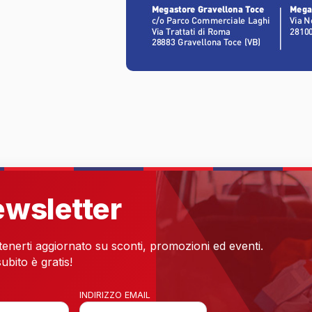
newsletter
 tenerti aggiornato su sconti, promozioni ed eventi.
ubito è gratis!
INDIRIZZO EMAIL