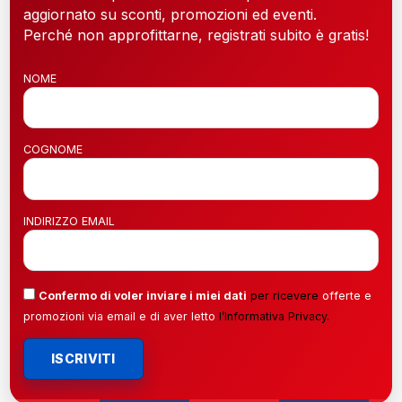
aggiornato su sconti, promozioni ed eventi.
Perché non approfittarne, registrati subito è gratis!
NOME
COGNOME
INDIRIZZO EMAIL
Confermo di voler inviare i miei dati
per ricevere
offerte e
promozioni via email e di aver letto
l’
Informativa Privacy
.
ISCRIVITI