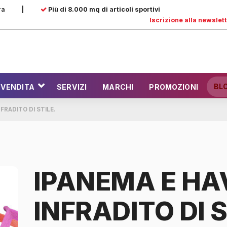
ra
|
Più di 8.000 mq di articoli sportivi
Iscrizione alla newslet
BL
 VENDITA
SERVIZI
MARCHI
PROMOZIONI
FRADITO DI STILE.
IPANEMA E HA
INFRADITO DI S