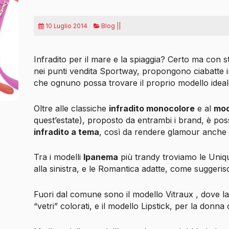
10 Luglio 2014
Blog ||
Infradito per il mare e la spiaggia? Certo ma con st
nei punti vendita Sportway, propongono ciabatte in
che ognuno possa trovare il proprio modello ideal
Oltre alle classiche
infradito monocolore
e al
mod
quest’estate), proposto da entrambi i brand, è pos
infradito a tema
, così da rendere glamour anche 
Tra i modelli
Ipanema
più trandy troviamo le Uniq
alla sinistra, e le Romantica adatte, come suggeri
Fuori dal comune sono il modello Vitraux , dove la f
“vetri” colorati, e il modello Lipstick, per la donn