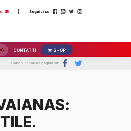
ter
|
Seguici su
OG
CONTATTI
SHOP
Condividi questa pagina su:
VAIANAS:
TILE.