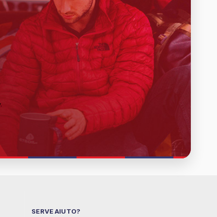
y
.
SERVE AIUTO?