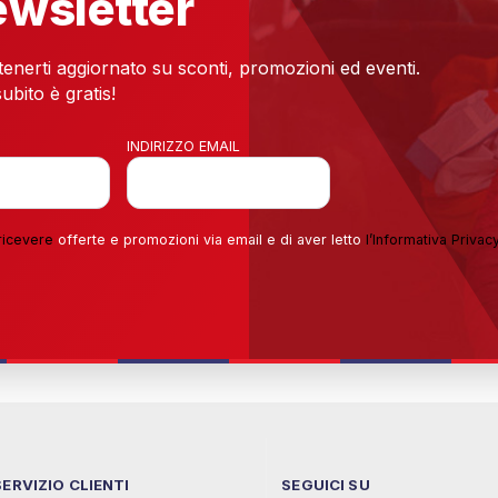
newsletter
 tenerti aggiornato su sconti, promozioni ed eventi.
ubito è gratis!
INDIRIZZO EMAIL
ricevere
offerte e promozioni via email e di aver letto
l’
Informativa Privac
SERVIZIO CLIENTI
SEGUICI SU