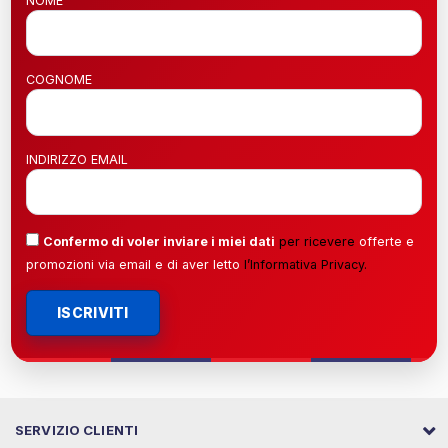
NOME
COGNOME
INDIRIZZO EMAIL
Confermo di voler inviare i miei dati
per ricevere
offerte e
promozioni via email e di aver letto
l’
Informativa Privacy
.
ISCRIVITI
SERVIZIO CLIENTI