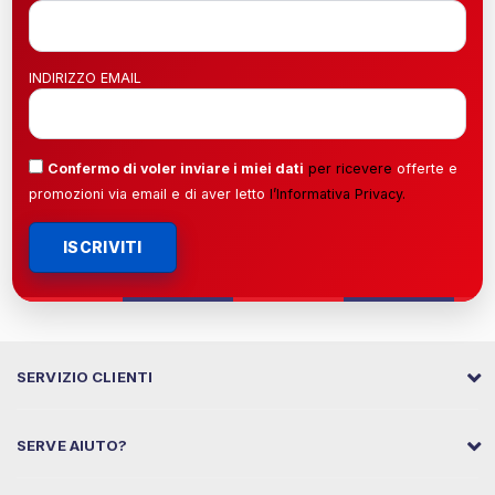
INDIRIZZO EMAIL
Confermo di voler inviare i miei dati
per ricevere
offerte e
promozioni via email e di aver letto
l’
Informativa Privacy
.
ISCRIVITI
SERVIZIO CLIENTI
SERVE AIUTO?