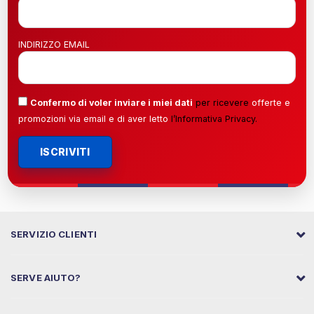
INDIRIZZO EMAIL
Confermo di voler inviare i miei dati
per ricevere
offerte e
promozioni via email e di aver letto
l’
Informativa Privacy
.
ISCRIVITI
SERVIZIO CLIENTI
SERVE AIUTO?