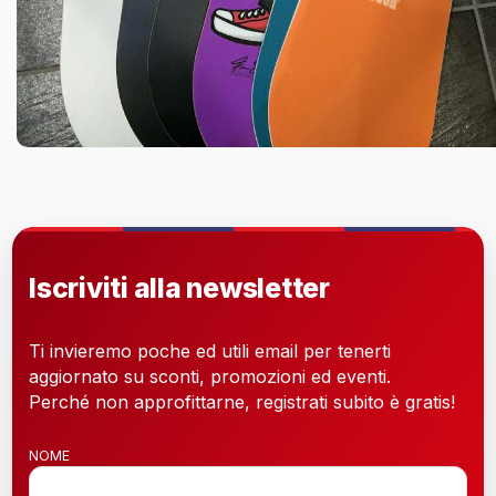
Iscriviti alla newsletter
Ti invieremo poche ed utili email per tenerti
aggiornato su sconti, promozioni ed eventi.
Perché non approfittarne, registrati subito è gratis!
NOME