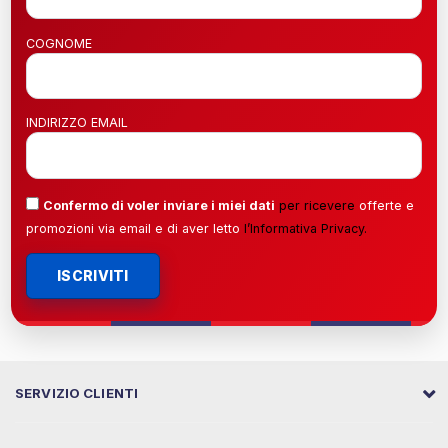
COGNOME
INDIRIZZO EMAIL
Confermo di voler inviare i miei dati
per ricevere
offerte e
promozioni via email e di aver letto
l’
Informativa Privacy
.
ISCRIVITI
SERVIZIO CLIENTI