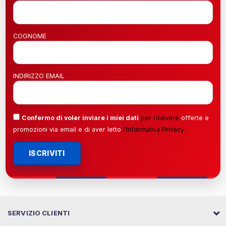
COGNOME
INDIRIZZO EMAIL
Confermo di voler inviare i miei dati
per ricevere
offerte e
promozioni via email e di aver letto
l’
Informativa Privacy
.
ISCRIVITI
SERVIZIO CLIENTI