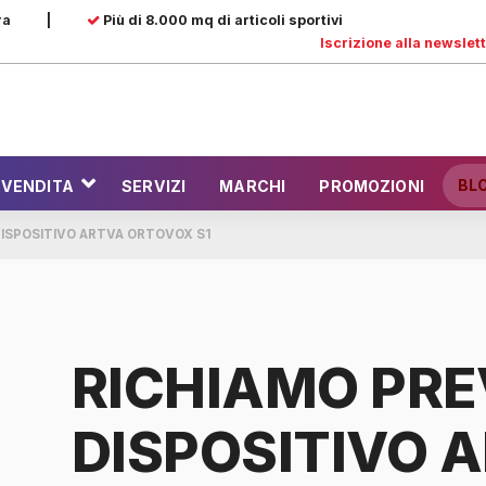
ra
|
Più di 8.000 mq di articoli sportivi
Iscrizione alla newslet
BL
 VENDITA
SERVIZI
MARCHI
PROMOZIONI
ISPOSITIVO ARTVA ORTOVOX S1
RICHIAMO PRE
DISPOSITIVO 