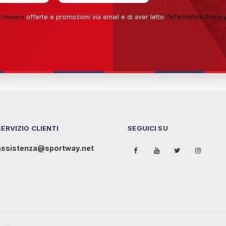
ricevere
offerte e promozioni via email e di aver letto
l’
Informativa Privac
SERVIZIO CLIENTI
SEGUICI SU
assistenza@sportway.net