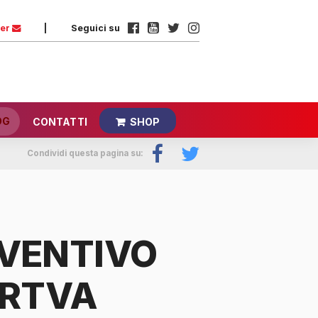
ter
|
Seguici su
OG
CONTATTI
SHOP
Condividi questa pagina su:
VENTIVO
ARTVA