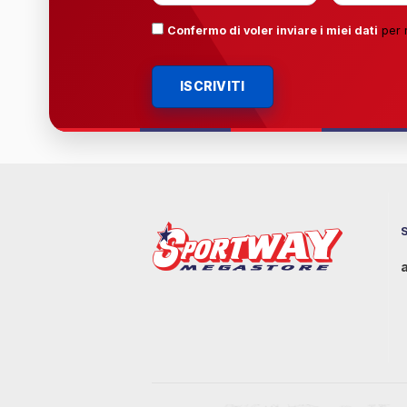
Confermo di voler inviare i miei dati
per 
ISCRIVITI