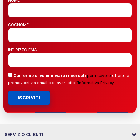
NOME
COGNOME
INDIRIZZO EMAIL
Confermo di voler inviare i miei dati
per ricevere
offerte e
promozioni via email e di aver letto
l’
Informativa Privacy
.
ISCRIVITI
SERVIZIO CLIENTI