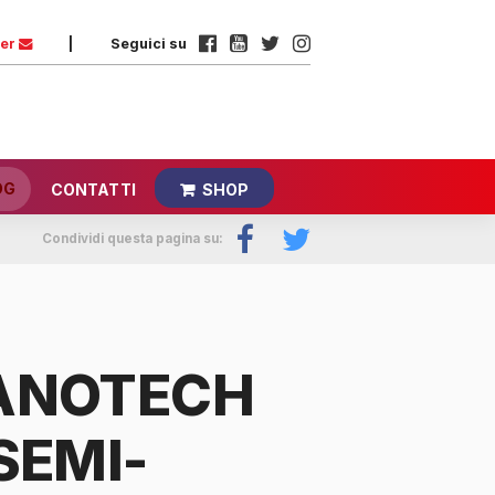
ter
|
Seguici su
OG
CONTATTI
SHOP
Condividi questa pagina su:
ANOTECH
SEMI-