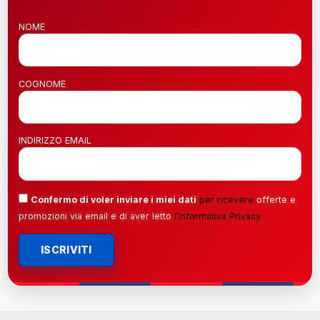
NOME
COGNOME
INDIRIZZO EMAIL
Confermo di voler inviare i miei dati
per ricevere
offerte e
promozioni via email e di aver letto
l’
Informativa Privacy
.
ISCRIVITI