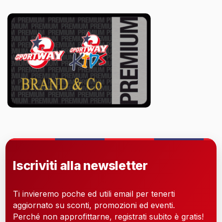
Iscriviti alla newsletter
Ti invieremo poche ed utili email per tenerti
aggiornato su sconti, promozioni ed eventi.
Perché non approfittarne, registrati subito è gratis!