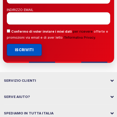
INDIRIZZO EMAIL
Confermo di voler inviare i miei dati
per ricevere
offerte e
promozioni via email e di aver letto
l’
Informativa Privacy
.
ISCRIVITI
SERVIZIO CLIENTI
SERVE AIUTO?
SPEDIAMO IN TUTTA ITALIA