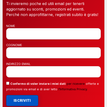
Ti invieremo poche ed utili email per tenerti
aggiornato su sconti, promozioni ed eventi.
Perché non approfittarne, registrati subito è gratis!
NOME
COGNOME
INDIRIZZO EMAIL
Confermo di voler inviare i miei dati
per ricevere
offerte e
promozioni via email e di aver letto
l’
Informativa Privacy
.
ISCRIVITI