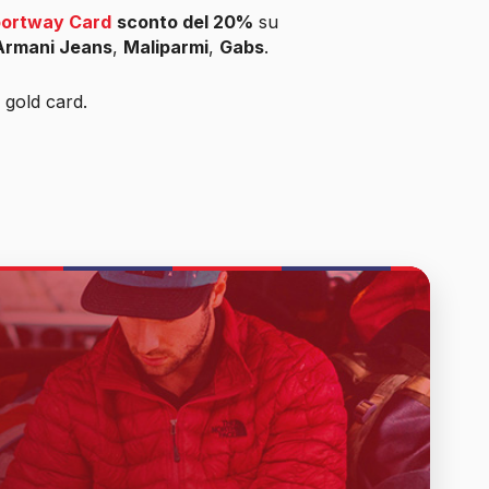
ortway Card
sconto del 20%
su
Armani Jeans
,
Maliparmi
,
Gabs
.
 gold card.