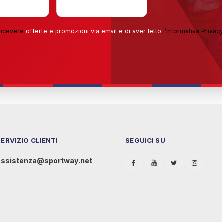
ricevere
offerte e promozioni via email e di aver letto
l’
Informativa Privac
SERVIZIO CLIENTI
SEGUICI SU
assistenza@sportway.net