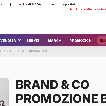
ra
|
Più di 8.000 mq di articoli sportivi
Iscrizione alla newslet
BL
 VENDITA
SERVIZI
MARCHI
PROMOZIONI
 BORSE DELLE MIGLIORI MARCHE.
BRAND & CO
PROMOZIONE 