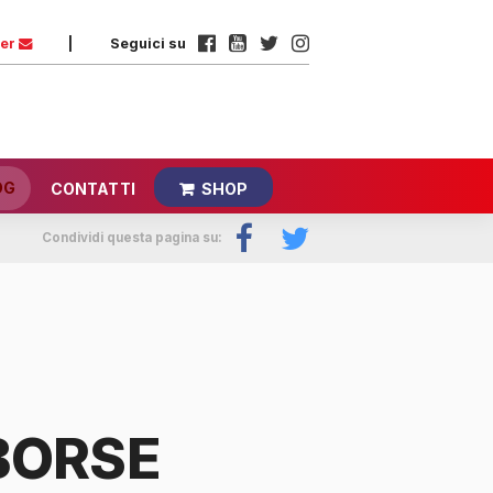
ter
|
Seguici su
OG
CONTATTI
SHOP
Condividi questa pagina su:
BORSE