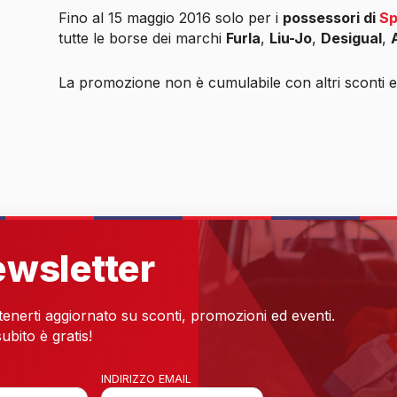
Fino al 15 maggio 2016 solo per i
possessori di
Sp
tutte le borse dei marchi
Furla
,
Liu-Jo
,
Desigual
,
La promozione non è cumulabile con altri sconti e
newsletter
 tenerti aggiornato su sconti, promozioni ed eventi.
ubito è gratis!
INDIRIZZO EMAIL