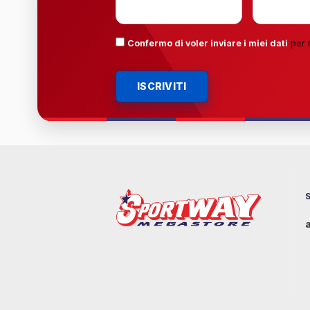
Confermo di voler inviare i miei dati
per 
ISCRIVITI