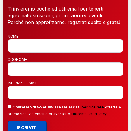
Ti invieremo poche ed utili email per tenerti
aggiornato su sconti, promozioni ed eventi.
Perché non approfittarne, registrati subito è gratis!
NOME
COGNOME
INDIRIZZO EMAIL
Confermo di voler inviare i miei dati
per ricevere
offerte e
promozioni via email e di aver letto
l’
Informativa Privacy
.
ISCRIVITI