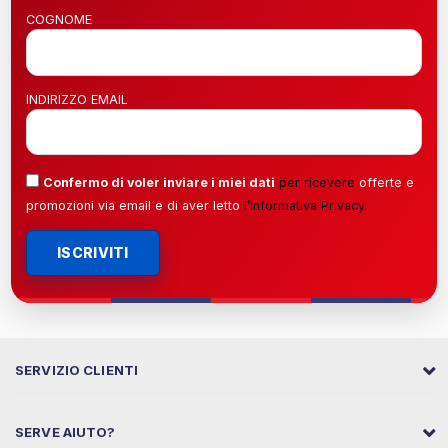
COGNOME
INDIRIZZO EMAIL
Confermo di voler inviare i miei dati
per ricevere
offerte e
promozioni via email e di aver letto
l’
Informativa Privacy
.
ISCRIVITI
SERVIZIO CLIENTI
SERVE AIUTO?