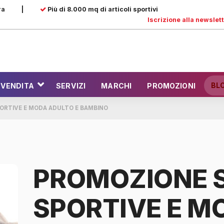
ra
|
Più di 8.000 mq di articoli sportivi
Iscrizione alla newslet
BL
 VENDITA
SERVIZI
MARCHI
PROMOZIONI
ORTIVE E MODA ADULTO E BAMBINO
PROMOZIONE 
SPORTIVE E M