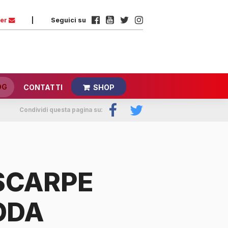
ter
|
Seguici su
OG
CONTATTI
SHOP
Condividi questa pagina su:
SCARPE
ODA