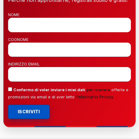
NOME
COGNOME
INDIRIZZO EMAIL
Confermo di voler inviare i miei dati
per ricevere
offerte e
promozioni via email e di aver letto
l’
Informativa Privacy
.
ISCRIVITI