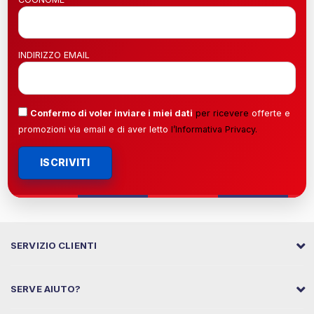
INDIRIZZO EMAIL
Confermo di voler inviare i miei dati
per ricevere
offerte e
promozioni via email e di aver letto
l’
Informativa Privacy
.
ISCRIVITI
SERVIZIO CLIENTI
SERVE AIUTO?