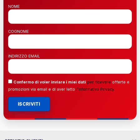
NOME
COGNOME
INDIRIZZO EMAIL
Confermo di voler inviare i miei dati
per ricevere
offerte e
promozioni via email e di aver letto
l’
Informativa Privacy
.
ISCRIVITI