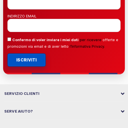
INDIRIZZO EMAIL
Confermo di voler inviare i miei dati
per ricevere
offerte e
promozioni via email e di aver letto
l’
Informativa Privacy
.
ISCRIVITI
SERVIZIO CLIENTI
SERVE AIUTO?