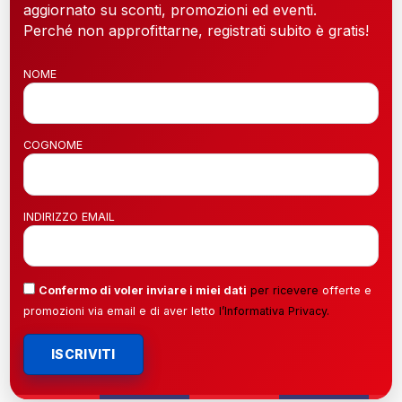
aggiornato su sconti, promozioni ed eventi.
Perché non approfittarne, registrati subito è gratis!
NOME
COGNOME
INDIRIZZO EMAIL
Confermo di voler inviare i miei dati
per ricevere
offerte e
promozioni via email e di aver letto
l’
Informativa Privacy
.
ISCRIVITI