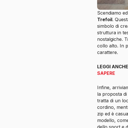
Scendiamo ed e
Trefoil
. Quest
simbolo di cre
struttura in 
nostalgiche. T
collo alto. In
carattere.
LEGGI ANCH
SAPERE
Infine, arriv
la proposta di
tratta di un lo
cordino, mentr
zip ed è casua
modello, come 
dello sport e 