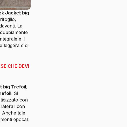
ck Jacket big
rifoglio,
davanti. La
indubbiamente
ntegrale e il
e leggera e di
OSE CHE DEVI
 big Trefoil
,
refoil
. Si
sticizzato con
laterali con
e. Anche tale
omenti epocali