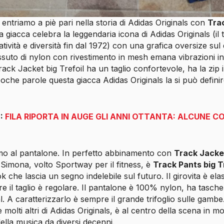
ntriamo a piè pari nella storia di Adidas Originals con
Tra
a giacca celebra la leggendaria icona di Adidas Originals (il t
atività e diversità fin dal 1972) con una grafica oversize sul 
tessuto di nylon con rivestimento in mesh emana vibrazioni 
rack Jacket big Trefoil ha un taglio confortevole, ha la zip i
 poche parole questa giacca Adidas Originals la si può definir
E:
FILA RIPORTA IN AUGE GLI ANNI OTTANTA: ALCUNE C
iamo al pantalone. In perfetto abbinamento con
Track Jacket
 Simona, volto Sportway per il fitness, è
Track Pants big T
ok che lascia un segno indelebile sul futuro. Il girovita è ela
e il taglio è regolare. Il pantalone è 100% nylon, ha tasche 
l. A caratterizzarlo è sempre il grande trifoglio sulle gamb
molti altri di Adidas Originals, è al centro della scena in m
della musica da diversi decenni.