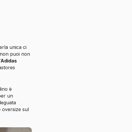
erla unica ci
, non puoi non
’
Adidas
astores
llino è
per un
adeguata
io oversize sul