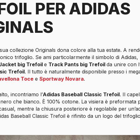
FOIL PER ADIDAS
GINALS
sua collezione Originals dona colore alla tua estate. A rend
conico trifoglio. Se ami particolarmente il simbolo di Adidas
Jacket big Trefoil
e
Track Pants big Trefoil
da unire con l
sic Trefoil
. Il tutto è naturalmente disponibile presso i meg
vellona Toce
e
Sportway Novara
.
alto, incontriamo l’
Adidas Baseball Classic Trefoil
. Il cape
ia nero che bianco. È 100% cotone. La visiera è preformata 
casual, mentre la chiusura posteriore è regolabile per un’
Adidas Baseball Classic Trefoil è rifinito da un logo del trifogl