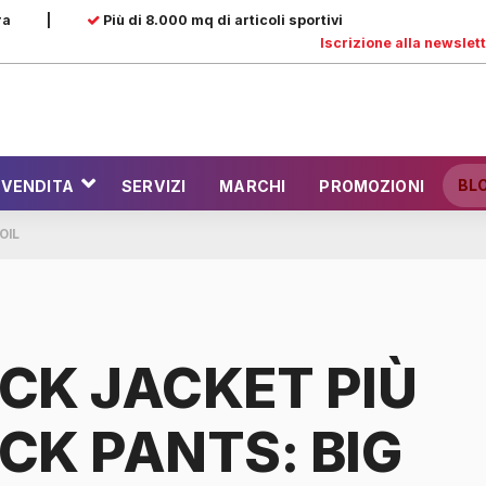
ra
|
Più di 8.000 mq di articoli sportivi
Iscrizione alla newslet
BL
 VENDITA
SERVIZI
MARCHI
PROMOZIONI
OIL
CK JACKET PIÙ
CK PANTS: BIG