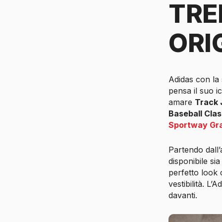
TRE
ORI
Adidas con la 
pensa il suo i
amare
Track 
Baseball Clas
Sportway Gra
Partendo dall’
disponibile s
perfetto look 
vestibilità. L’
davanti.