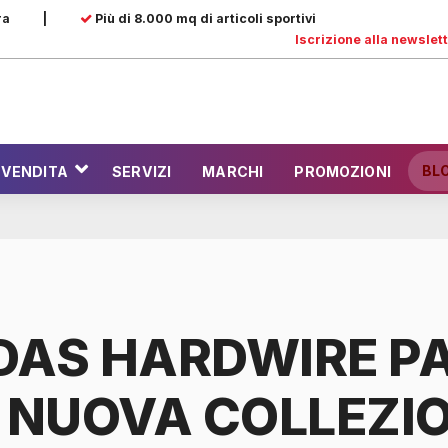
ra
|
Più di 8.000 mq di articoli sportivi
Iscrizione alla newslet
BL
 VENDITA
SERVIZI
MARCHI
PROMOZIONI
DAS HARDWIRE P
A NUOVA COLLEZI