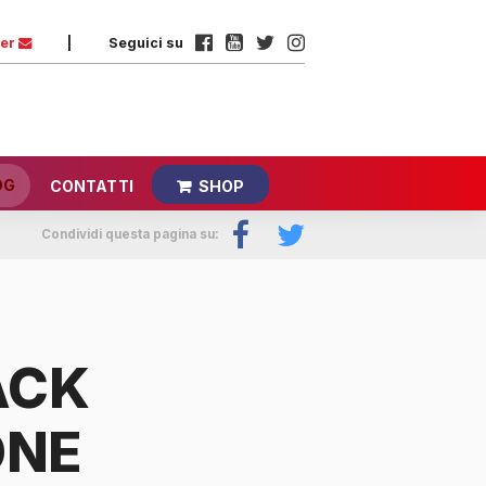
ter
|
Seguici su
OG
CONTATTI
SHOP
Condividi questa pagina su:
ACK
ONE