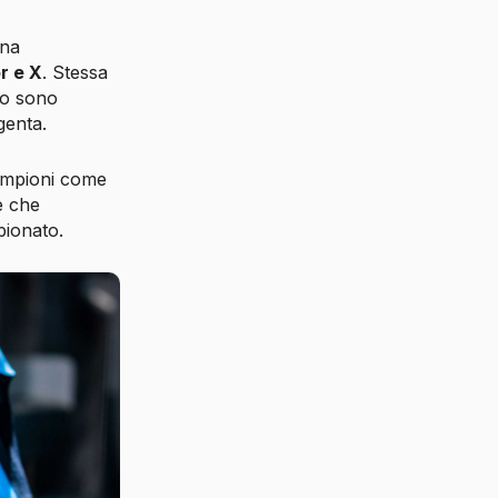
una
r e X
. Stessa
to sono
genta.
 campioni come
e che
pionato.