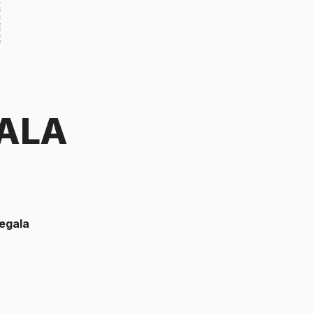
GALA
egala