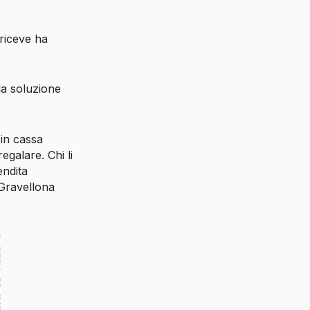
 riceve ha
la soluzione
 in cassa
egalare. Chi li
endita
Gravellona