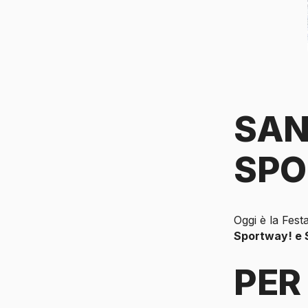
SAN
SP
Oggi è la Fest
Sportway! e S
PER