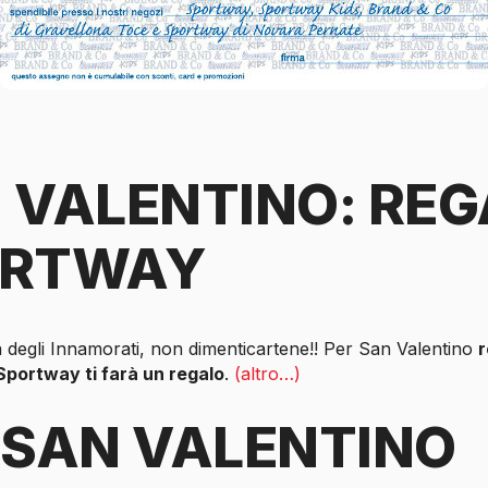
 VALENTINO: RE
ORTWAY
a degli Innamorati, non dimenticartene!! Per San Valentino
r
portway ti farà un regalo
.
(altro…)
 SAN VALENTINO