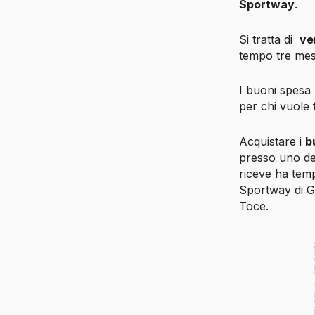
Sportway
.
Si tratta di
ve
tempo tre mesi
I buoni spesa 
per chi vuole 
Acquistare i
b
presso uno dei
riceve ha temp
Sportway di G
Toce.