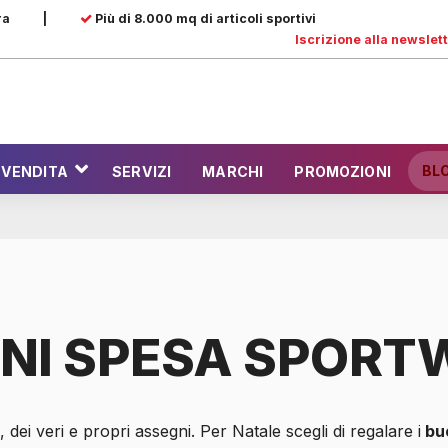
ra
|
Più di 8.000 mq di articoli sportivi
Iscrizione alla newslet
BL
 VENDITA
SERVIZI
MARCHI
PROMOZIONI
NI SPESA SPORT
 dei veri e propri assegni. Per Natale scegli di regalare i
bu