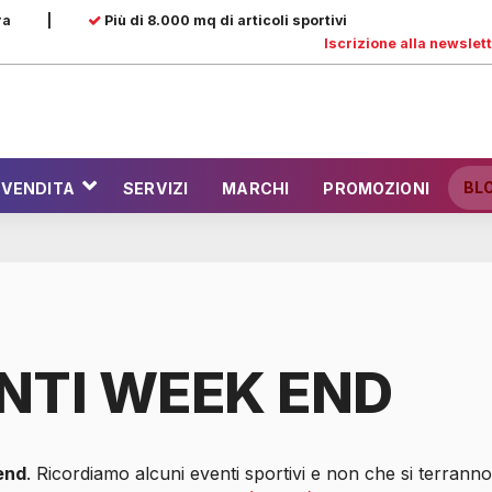
ra
|
Più di 8.000 mq di articoli sportivi
Iscrizione alla newslet
BL
 VENDITA
SERVIZI
MARCHI
PROMOZIONI
NTI WEEK END
end
. Ricordiamo alcuni eventi sportivi e non che si terranno