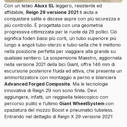
Con un telaio
Aluxx SL
leggero, resistente ed
affidabile,
Reign 29 versione 2021
ti aiuta a
conquistare salite e discese aspre con più sicurezza e
più controllo. È progettata con una geometria
progressiva ottimizzata per le ruote da 29 pollici. Ciò
significa foderi bassi più corti, un tubo superiore più
lungo e angoli tubo-sterzo e tubo-sella che ti mettono
nella posizione perfetta per viaggiare alla grande su
qualsiasi sentiero. La sospensione Maestro, aggiornata
nella versione 2021 della bici Giant, offre 146 mm di
escursione posteriore fluida ed attiva, che presenta un
ammortizzatore con montaggio a perno e bilanciere
Advanced Forged Composite
. Ma le tecnologie
innovative di Reign 29 non sono finite. Devi
aggiungere, infatti, un reggisella telescopico con
percorso pulito e l’ultimo
Giant WheelSystem
con
spaziatura del mozzo Boost e pneumatici tubeless.
Entrando nel dettaglio di Reign X 29 versione 2021: