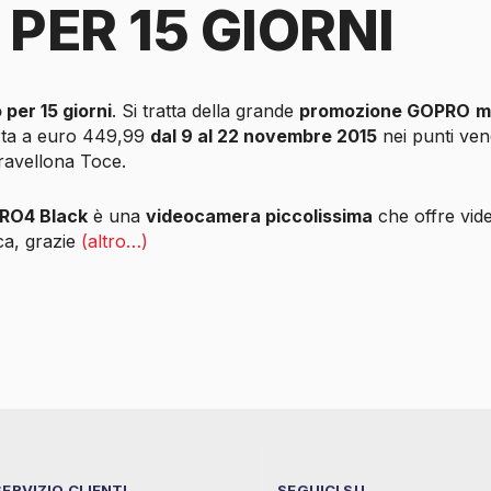
 PER 15 GIORNI
 per 15 giorni
. Si tratta della grande
promozione GOPRO
m
erta a euro 449,99
dal 9 al 22 novembre 2015
nei punti ve
ravellona Toce.
RO4 Black
è una
videocamera piccolissima
che offre vide
ca, grazie
(altro…)
SERVIZIO CLIENTI
SEGUICI SU