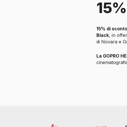
15%
15% di sconto
Black
, in off
di Novara e G
La GOPRO HE
cinematografi