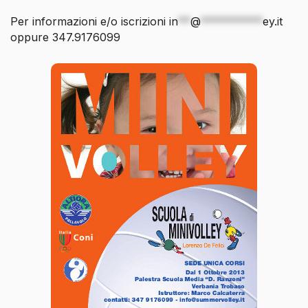
Per informazioni e/o iscrizioni
in
**
@
**********
ey.it
oppure 347.9176099