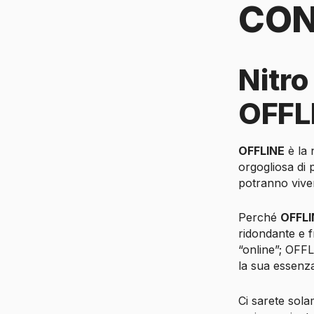
CON
Nitr
OFFL
OFFLINE
è la 
orgogliosa di 
potranno vivere
Perché
OFFLI
ridondante e f
“online”; OFF
la sua essenza
Ci sarete sola