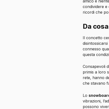
amico e niente
condividere e
ricordi che p
Da cosa
Il concetto ce
disintossicarsi
connesso quas
questa condiz
Consapevoli di
primis a loro 
rete, hanno d
che stavano fa
Lo
snowboard 
vibrazioni, l’
possono vivere