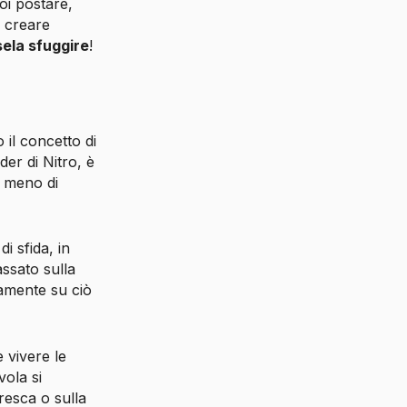
oi postare,
e creare
sela sfuggire
!
 il concetto di
der di Nitro, è
a meno di
i sfida, in
assato sulla
amente su ciò
e vivere le
vola si
resca o sulla