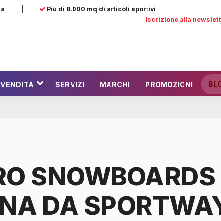
ra
|
Più di 8.000 mq di articoli sportivi
Iscrizione alla newslet
BL
 VENDITA
SERVIZI
MARCHI
PROMOZIONI
RO SNOWBOARDS
NA DA SPORTWA