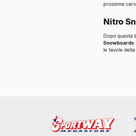
prossima carva
Nitro S
Dopo questa b
Snowboards
le tavole dell