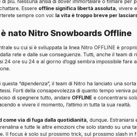
 di più. Nessuna ansia di dover immortalare o filmare per p
 chattare. Essere
offline significa libertà assoluta
, vivere 
orterete sempre con voi:
la vita è troppo breve per lasciar
 è nato Nitro Snowboards Offline
ntrale su cui si è sviluppata la linea Nitro OFFLINE è proprio
 dalla rete e dalle sue conseguenze. Tutti, anche il team di ri
i 24 ore su 24 e al giorno d’oggi sembra impossibile fare 
ione.
 questa “dipendenza”, il team di Nitro ha lanciato una sorta d
stessi. Forti della consapevolezza di quanto tempo veniva p
eciso di spegnere tutto, andare
OFFLINE
e concentrarsi sol
cendo e vivere il momento, l’attimo in tutta la sua realtà.
come via di fuga dalla quotidianità
, dunque. Estraniarsi 
adrenalina e tutte le altre emozioni che solo stando su una ta
. Il focus è solo sul prossimo trick, sul prossimo slash in f