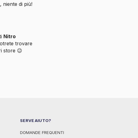
 niente di più!
ti
Nitro
otrete trovare
i store 😉
SERVE AIUTO?
DOMANDE FREQUENTI