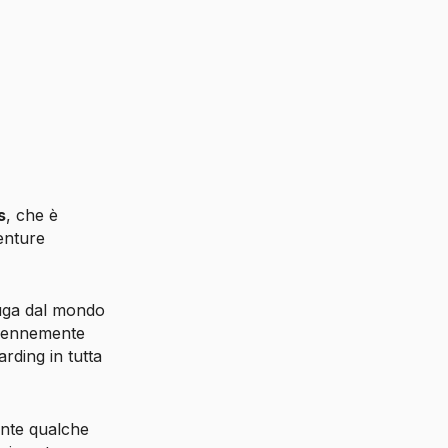
s
, che è
venture
uga dal mondo
perennemente
rding in tutta
ente qualche