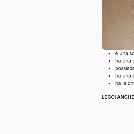
è una sc
ha una 
possiede
ha una t
ha la ch
LEGGI ANCH