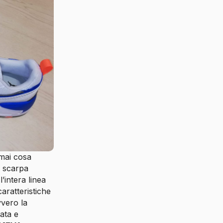
 mai cosa
a scarpa
’intera linea
ratteristiche
vvero la
ata e