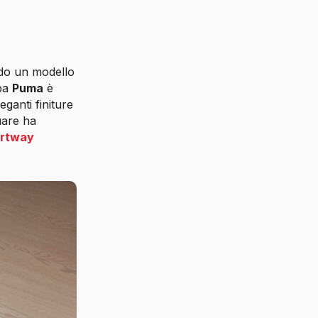
ndo un modello
rpa
Puma
è
eganti finiture
uare ha
rtway