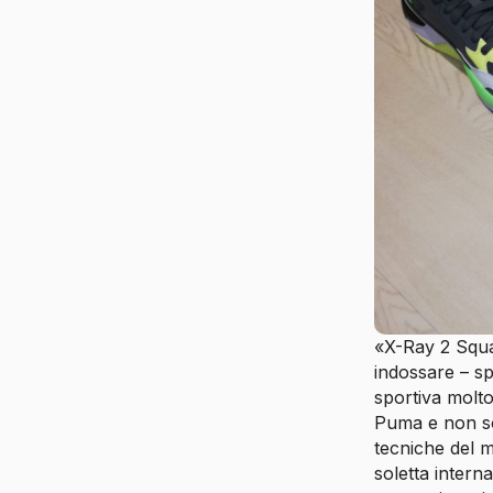
«X-Ray 2 Squar
indossare – sp
sportiva molto
Puma e non s
tecniche del m
soletta inter