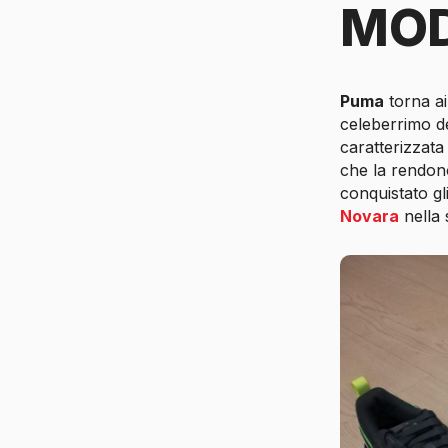
MOD
Puma
torna ai
celeberrimo d
caratterizzata 
che la rendon
conquistato gl
Novara
nella 