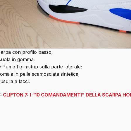
arpa con profilo basso;
suola in gomma;
 Puma Formstrip sulla parte laterale;
omaia in pelle scamosciata sintetica;
iusura a lacci.
E:
CLIFTON 7: I “10 COMANDAMENTI” DELLA SCARPA H